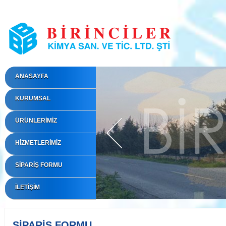
ANASAYFA
KURUMSAL
ÜRÜNLERİMİZ
HİZMETLERİMİZ
SİPARİŞ FORMU
İLETİŞİM
SİPARİŞ FORMU