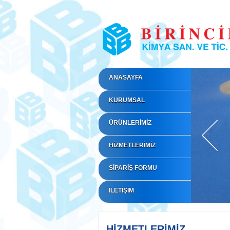
ANASAYFA
KURUMSAL
ÜRÜNLERİMİZ
HİZMETLERİMİZ
SİPARİŞ FORMU
İLETİŞİM
HİZMETLERİMİZ